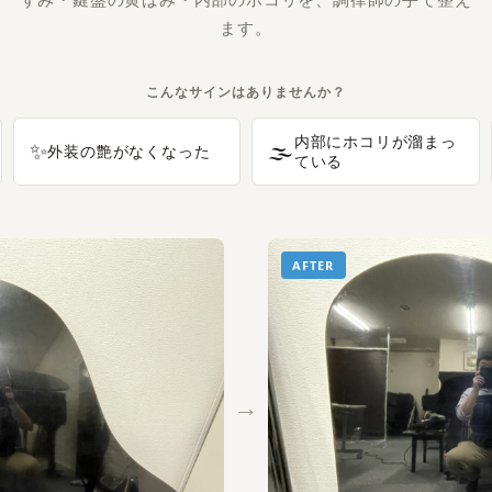
ます。
こんなサインはありませんか？
内部にホコリが溜まっ
✨
🌫️
外装の艶がなくなった
ている
AFTER
→