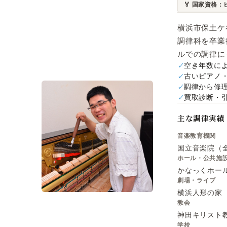
🏅 国家資格
横浜市保土ケ
調律科を卒業
ルでの調律に
空き年数に
古いピアノ
調律から修
買取診断・
主な調律実績
音楽教育機関
国立音楽院（
ホール・公共施
かなっくホー
劇場・ライブ
横浜人形の家（あか
教会
神田キリスト
学校