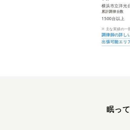
横浜市立洋光
累計調律台数
1500台以上
※ 主な実績の一
調律師の詳し
出張可能エリ
眠っ