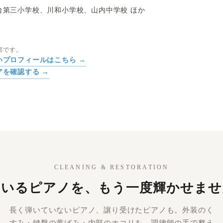
台第三小学校、川和小学校、山内中学校 ほか
部です。
いプロフィールはこちら →
アを確認する →
CLEANING & RESTORATION
ているピアノを、もう一度輝かせませ
長く弾いていないピアノ、譲り受けたピアノも。外装のく
すみ・鍵盤の黄ばみ・内部のホコリを、調律師の手で整え