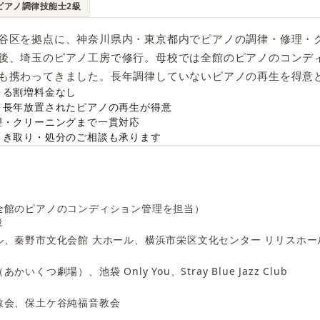
：ピアノ調律技能士2級
谷区を拠点に、神奈川県内・東京都内でピアノの調律・修理・
後、埼玉のピアノ工房で修行。母校では全館のピアノのコンデ
も携わってきました。長年調律していないピアノの再生を得意
よる割増料金なし
・長年放置されたピアノの再生が得意
理・クリーニングまで一貫対応
引き取り・処分のご相談も承ります
全館のピアノのコンディション管理を担当）
設
ル、秦野市文化会館 大ホール、横浜市栄区文化センター リリスホー
いくつ劇場）、池袋 Only You、Stray Blue Jazz Club
教会、保土ケ谷純福音教会