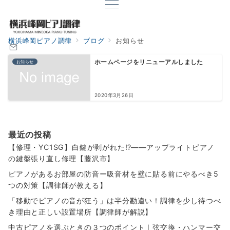
横浜峰岡ピアノ調律
ブログ
お知らせ
お知らせ
ホームページをリニューアルしました
2020年3月26日
最近の投稿
【修理・YC1SG】白鍵が剥がれた⁉——アップライトピアノ
の鍵盤張り直し修理【藤沢市】
ピアノがあるお部屋の防音ー吸音材を壁に貼る前にやるべき5
つの対策【調律師が教える】
「移動でピアノの音が狂う」は半分勘違い！調律を少し待つべ
き理由と正しい設置場所【調律師が解説】
中古ピアノを選ぶときの３つのポイント｜弦交換・ハンマー交