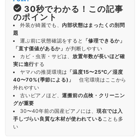
30秒でわかる！この記事
のポイント
外装が綺麗でも、
内部状態はまったくの別問
題
運ぶ前に状態確認をすると
「修理できるか」
「直す価値があるか」
が判断しやすい
カビ・虫害・サビは、
放置年数が長いほど確
実に進行
する
ヤマハの推奨環境は
「温度15〜25℃／湿度
40〜70%(季節による)」
住宅環境はここから
外れやすい
古いピアノほど、
運搬前の点検・クリーニン
グが重要
30〜40年前の国産ピアノには、
現在では入
手しづらい良質な木材が使われている
ことも多
い