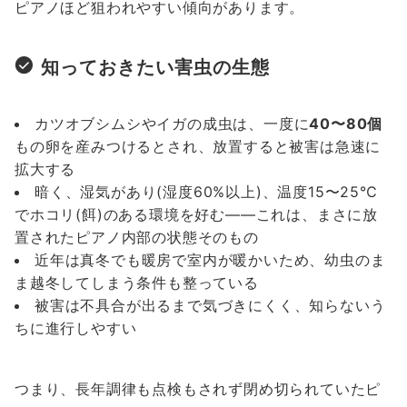
ピアノほど狙われやすい傾向があります。
知っておきたい害虫の生態
カツオブシムシやイガの成虫は、一度に
40〜80個
もの卵を産みつけるとされ、放置すると被害は急速に
拡大する
暗く、湿気があり(湿度60%以上)、温度15〜25℃
でホコリ(餌)のある環境を好む——これは、まさに放
置されたピアノ内部の状態そのもの
近年は真冬でも暖房で室内が暖かいため、幼虫のま
ま越冬してしまう条件も整っている
被害は不具合が出るまで気づきにくく、知らないう
ちに進行しやすい
つまり、長年調律も点検もされず閉め切られていたピ